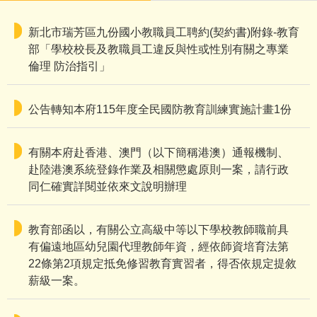
『酒駕零容忍、酒前酒後不開車』
新北市瑞芳區九份國小教職員工聘約(契約書)附錄-教育
交通部關心您！
部「學校校長及教職員工違反與性或性別有關之專業
倫理 防治指引」
《小心瓦斯》
公告轉知本府115年度全民國防教育訓練實施計畫1份
時序入秋入冬，民眾常因天冷而緊閉門窗，
一旦使用裝置不當之燃氣熱水器等爐具，
有關本府赴香港、澳門（以下簡稱港澳）通報機制、
即有一氧化碳中毒之危害風險，
赴陸港澳系統登錄作業及相關懲處原則一案，請行政
請全校親師生多加注意，以避免憾事發生。
同仁確實詳閱並依來文說明辦理
教育部函以，有關公立高級中等以下學校教師職前具
《友善校園》
有偏遠地區幼兒園代理教師年資，經依師資培育法第
1.「友善校園有正義，拒絕霸凌無畏懼」
22條第2項規定抵免修習教育實習者，得否依規定提敘
「拒絕霸凌」，請尊重、關心、幫助、保護自己和他人
薪級一案。
新北市防制校園霸凌專線1999。
2.教育部防制校園霸凌專線0800-200-885。