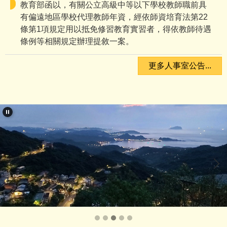
教育部函以，有關公立高級中等以下學校教師職前具
有偏遠地區學校代理教師年資，經依師資培育法第22
條第1項規定用以抵免修習教育實習者，得依教師待遇
《緊急協助》
條例等相關規定辦理提敘一案。
「幸福保衛站」保衛幸福讚！
更多人事室公告...
18歲以下學童，家中遇緊急變故，饑餓時可至超商求助