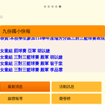
60M 第二名 顏詩芸
100M第一名 顏詩芸
男童組：
:::
壘球 第一名 陳佑安
鉛球 第一名 陳佑安
九份國小快報
恭賀!本校學生參加114學年度瑞芳分區三對三籃球賽表現優
女童組 罰球賽 亞軍 胡以婕
女童組 三對三籃球賽 殿軍 胡以婕
女童組 三對三籃球賽 殿軍 翁于棠
女童組 三對三籃球賽 殿軍 李品霏
教師組 罰球賽 季軍 陳明凱
恭賀!本校學生參加114學年度瑞芳分區六年級田徑隊對抗
最新消息
活動訊息
男童組：
媒體報導
榮譽榜
壘球 第四名 陳佑安