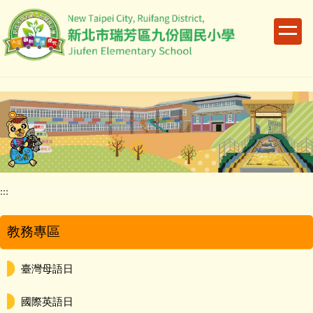
跳
到
主
要
內
容
區
:::
教務專區
臺灣母語日
國際英語日