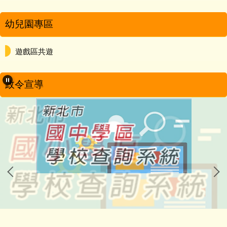
幼兒園專區
遊戲區共遊
政令宣導
恭賀!本校學生參加114學年度瑞芳分區五年級田徑隊對抗
女童組：