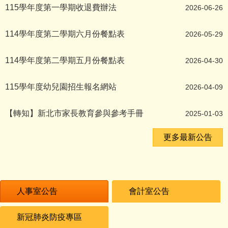
女童組：
115學年度第一學期收退費辦法
2026-06-26
60M 第一名 高羽淇
100M第二名 高羽淇
114學年度第二學期六月份餐點表
2026-05-29
男童組： 60M 第二名 陳厚尹
114學年度第二學期五月份餐點表
2026-04-30
100M第三名 陳厚尹
115學年度幼兒園招生報名網站
2026-04-09
==================================
【轉知】新北市家長教育參與參考手冊
2025-01-03
賀！本校榮獲107年度新北市政府環境保護局『低碳校園
更多最新公告
賀！本校榮獲台美生態學校107年度銀牌獎！
賀！本校錄選新北市107-108年度行動學習學校，創客社
人事室公告
會計室公告
新冠肺炎防疫專區
============================================