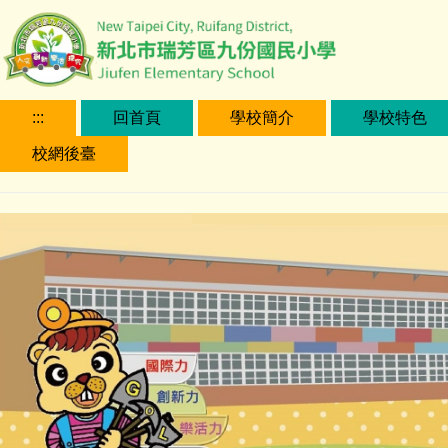
跳
到
主
要
內
:::
回首頁
學校簡介
學校特色
容
校網後臺
區