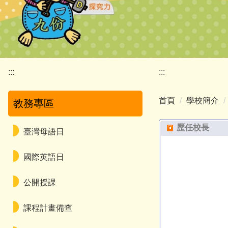
:::
:::
首頁
學校簡介
教務專區
歷任校長
臺灣母語日
國際英語日
公開授課
課程計畫備查