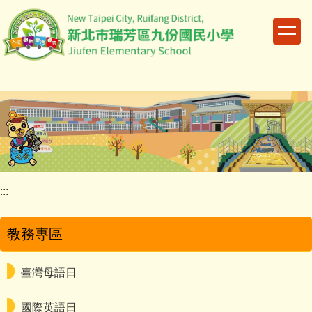
跳
到
主
要
內
容
區
:::
教務專區
臺灣母語日
國際英語日