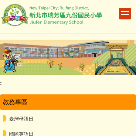
跳
到
主
要
內
容
區
:::
教務專區
臺灣母語日
國際英語日