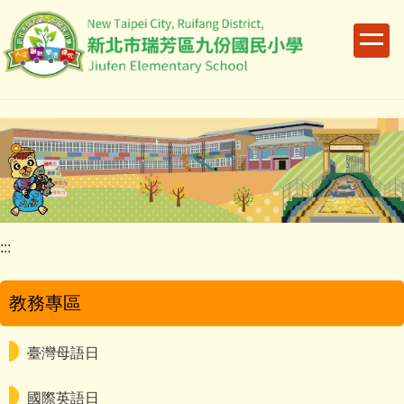
跳
到
主
要
內
容
區
:::
教務專區
臺灣母語日
國際英語日