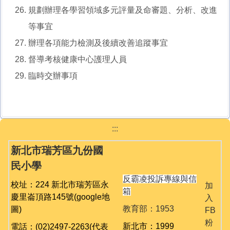
規劃辦理各學習領域多元評量及命審題、分析、改進
等事宜
辦理各項能力檢測及後續改善追蹤事宜
督導考核健康中心護理人員
臨時交辦事項
:::
新北市瑞芳區九份國
民小學
反霸凌投訴專線與信
校址：224 新北市瑞芳區永
加
箱
慶里崙頂路145號
(google地
入
教育部：1953
圖)
FB
粉
新北市：1999
電話：(02)2497-2263(代表