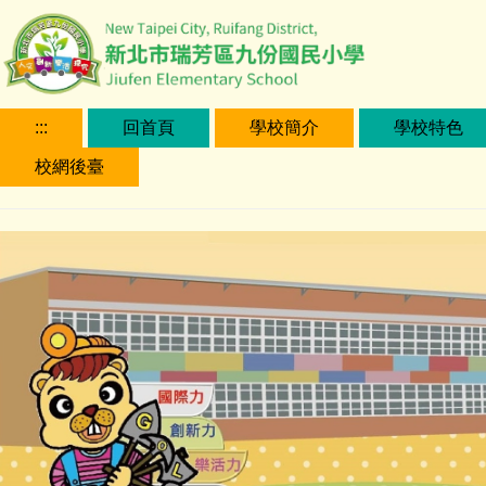
跳
到
主
要
內
:::
回首頁
學校簡介
學校特色
容
校網後臺
區