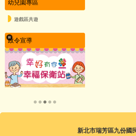
幼兒園專區
遊戲區共遊
政令宣導
新北市瑞芳區九份國