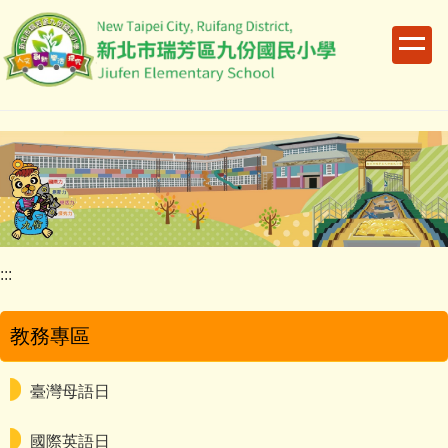
跳
到
主
要
內
容
區
:::
教務專區
臺灣母語日
國際英語日