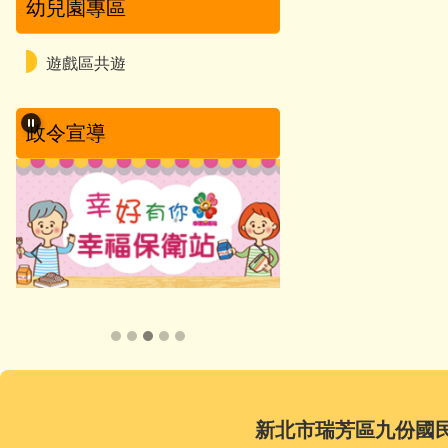
幼兒園專區
遊戲區共遊
政令宣導
新北市瑞芳區九份國