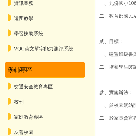
資訊業務
一、九份國小10
二、教育部國民
遠距教學
學習扶助系統
貳、目標：
VQC英文單字能力測評系統
一、建置班級書庫
二、培養學生閱
學輔專區
交通安全教育專區
參、實施辦法：
校刊
一、於校園網站
家庭教育專區
二、於家長會宣
友善校園