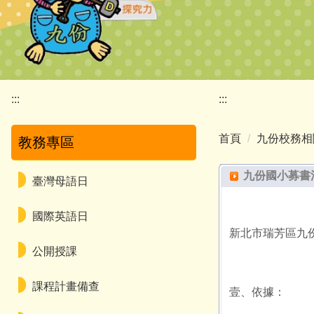
:::
:::
首頁
九份校務相
教務專區
九份國小募書
臺灣母語日
國際英語日
新北市瑞芳區九
公開授課
課程計畫備查
壹、依據：