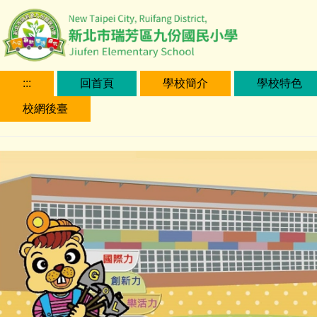
跳
到
主
要
內
:::
回首頁
學校簡介
學校特色
容
校網後臺
區