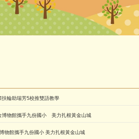
24國際扶輪助瑞芳5校推雙語教學
/10黃金博物館攜手九份國小 美力扎根黃金山城
1黃金博物館攜手九份國小 美力扎根黃金山城