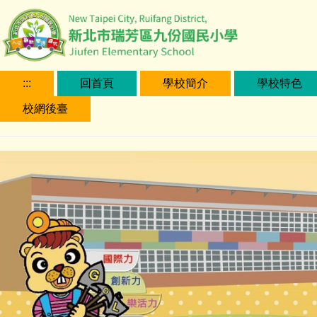
跳
到
主
要
內
:::
回首頁
學校簡介
學校特色
容
校網後臺
區