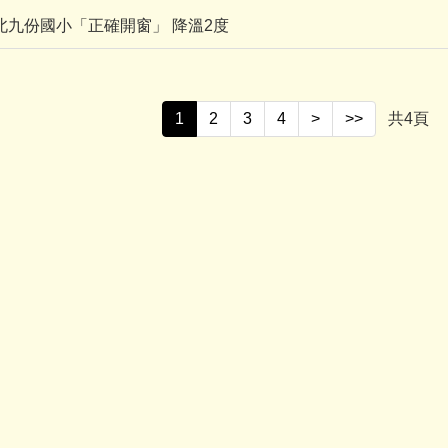
14新北九份國小「正確開窗」 降溫2度
1
2
3
4
>
>>
共
4
頁