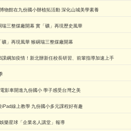
0黃金博物館在九份國小辦植拓活動 深化山城美學素養
25猴硐瑞三整煤廠開幕 實「礦」再現歷史風華
18實「礦」再現風華 猴硐瑞三整煤廠開幕
06-108課綱加疫情！新北辦新任校長研習、前輩指導加速上手
季
04-3D電影車開進九份國小 學子感受台灣之美
28全校iPad線上教學 九份國小多元課程好有趣
2玩轉娛樂星球「企業名人講堂」報導