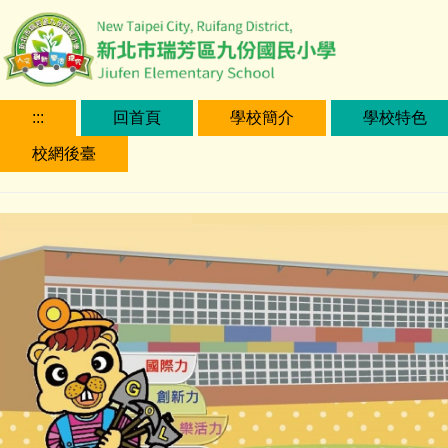
跳
到
主
要
內
:::
回首頁
學校簡介
學校特色
容
校網後臺
區