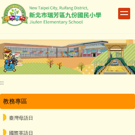
跳
到
主
要
內
容
區
:::
教務專區
臺灣母語日
國際英語日