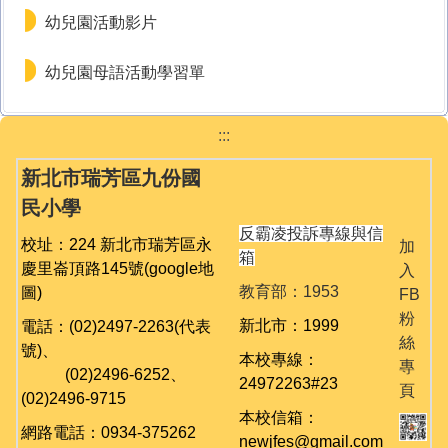
幼兒園活動影片
幼兒園母語活動學習單
:::
新北市瑞芳區九份國
民小學
反霸凌投訴專線與信
校址：224 新北市瑞芳區永
加
箱
慶里崙頂路145號
(google地
入
教育部：1953
圖)
FB
粉
新北市：1999
電話：(02)2497-2263(代表
絲
號)、
本校專線：
專
(02)
2496-6252、
24972263#23
頁
(02)
2496-9715
本校信箱：
網路電話：0934-375262
newjfes@gmail.com