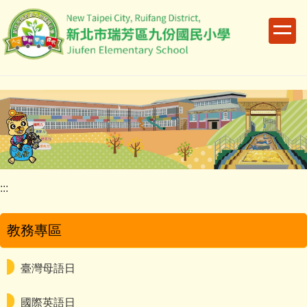
跳
到
主
要
內
容
區
:::
教務專區
臺灣母語日
國際英語日