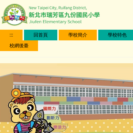
跳
到
主
要
內
:::
回首頁
學校簡介
學校特色
容
校網後臺
區