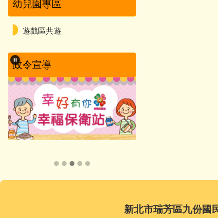
幼兒園專區
遊戲區共遊
政令宣導
新北市瑞芳區九份國