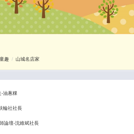
童趣
山城名店家
-油蔥粿
扶輪社社長
5大師論壇-沈維斌社長