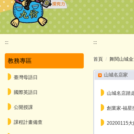
:::
:::
首頁
舞閱山城金
教務專區
山城名店家
臺灣母語日
國際英語日
山城名店踏走
公開授課
創業家-福星
課程計畫備查
2020011