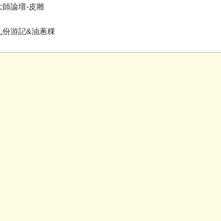
14大師論壇-皮雕
15九份游記&油蔥粿