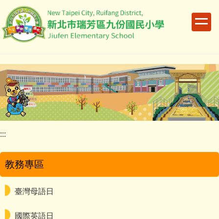
跳
到
主
要
內
容
區
:::
教務專區
臺灣母語日
國際英語日