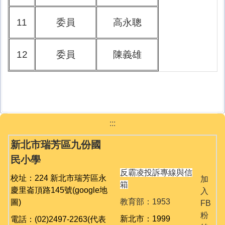
11
委員
高永聰
12
委員
陳義雄
:::
新北市瑞芳區九份國
民小學
反霸凌投訴專線與信
校址：224 新北市瑞芳區永
加
箱
慶里崙頂路145號
(google地
入
教育部：1953
圖)
FB
粉
新北市：1999
電話：(02)2497-2263(代表