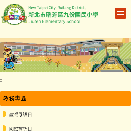
跳
到
主
要
內
容
區
:::
教務專區
臺灣母語日
國際英語日