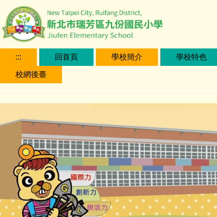
跳
到
主
要
內
:::
回首頁
學校簡介
學校特色
容
校網後臺
區