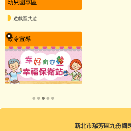
幼兒園專區
遊戲區共遊
政令宣導
新北市瑞芳區九份國