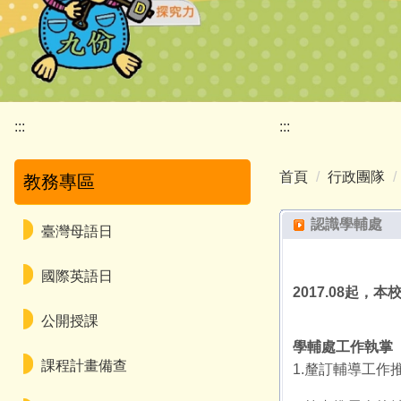
:::
:::
首頁
行政團隊
教務專區
認識學輔處
臺灣母語日
國際英語日
2017.08起，
公開授課
學輔處工作執掌
課程計畫備查
1.釐訂輔導工作