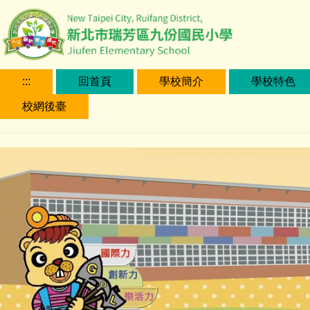
跳
到
主
要
內
:::
回首頁
學校簡介
學校特色
容
校網後臺
區