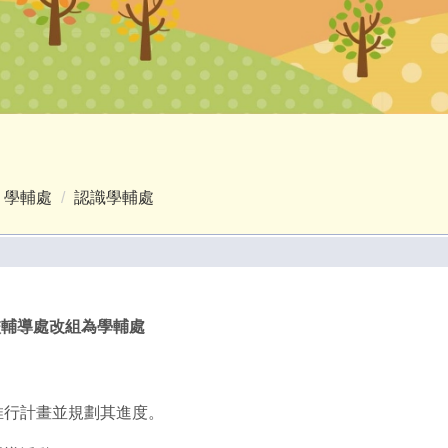
學輔處
認識學輔處
本校輔導處改組為學輔處
推行計畫並規劃其進度。