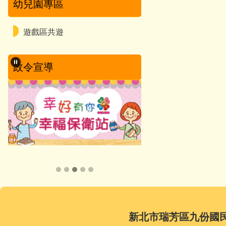
幼兒園專區
遊戲區共遊
政令宣導
新北市瑞芳區九份國