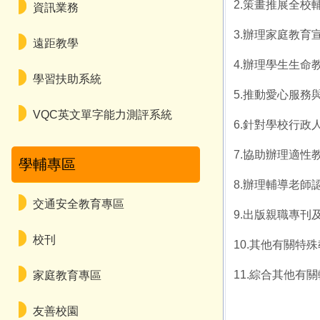
2.策畫推展全校
資訊業務
3.辦理家庭教
遠距教學
4.辦理學生生命
學習扶助系統
5.推動愛心服務
VQC英文單字能力測評系統
6.針對學校行
7.協助辦理適性
學輔專區
8.辦理輔導老師
交通安全教育專區
9.出版親職專刊
校刊
10.其他有關特
11.綜合其他有
家庭教育專區
友善校園