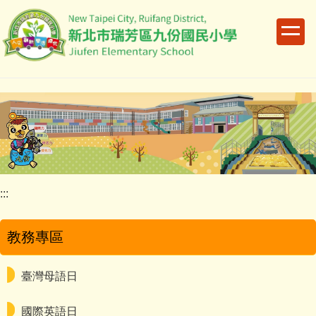
跳
到
主
要
內
容
區
:::
教務專區
臺灣母語日
國際英語日