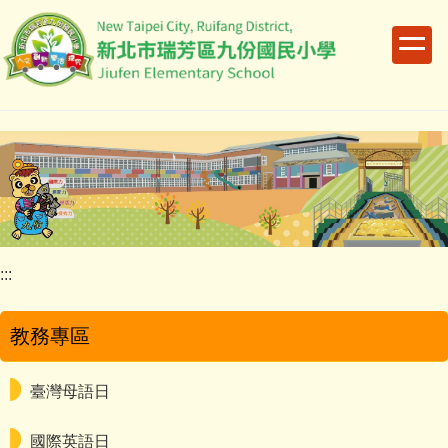
跳
到
主
要
內
容
區
:::
教務專區
臺灣母語日
國際英語日