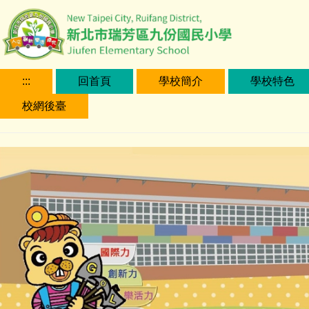
跳
到
主
要
內
:::
回首頁
學校簡介
學校特色
容
校網後臺
區