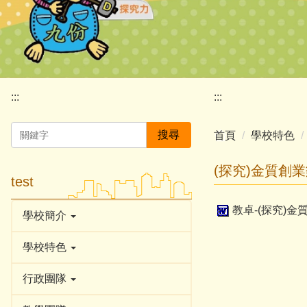
:::
:::
搜尋
首頁
學校特色
(探究)金質創
test
教卓-(探究)金
學校簡介
學校特色
行政團隊