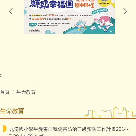
學校特色
行政團隊
教學團隊
幼兒園
家長會
:::
學校分機
首頁
生命教育
學生活動
影音專區
生命教育
媒體報導
九份國小學生憂鬱自我傷害防治三級預防工作計畫2014-
反霸凌宣導