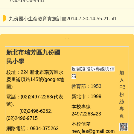
7-30-14-56-4-nf1
九份校務相關專區
九份國小生命教育實施計畫2014-7-30-14-55-21-nf1
學生事務
:::
舞閱山城金童趣
新北市瑞芳區九份國
台灣母語日專區
民小學
英語日活動專區
反霸凌投訴專線與信
校址：224 新北市瑞芳區永
加
箱
慶里崙頂路145號
(google地
入
公開授課專區
教育部：1953
圖)
FB
粉
課程計畫備查
新北市：1999
電話：(02)2497-2263(代表
絲
號)、
本校專線：
專
校園資訊業務專區
(02)
2496-6252、
24972263#23
頁
(02)
2496-9715
校園午餐業務專區
本校信箱：
網路電話：0934-375262
newjfes@gmail.com