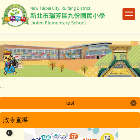
跳
到
主
要
內
容
區
:::
test
test
政令宣導
學校簡介