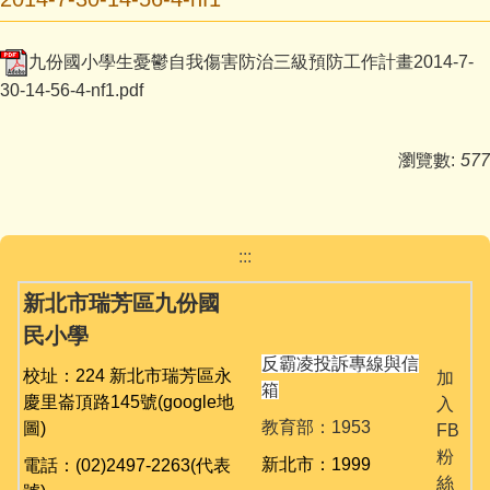
媒體報導
九份國小學生憂鬱自我傷害防治三級預防工作計畫2014-7-
反霸凌宣導
30-14-56-4-nf1.pdf
九份校務相關專區
瀏覽數:
577
學生事務
舞閱山城金童趣
:::
台灣母語日專區
新北市瑞芳區九份國
英語日活動專區
民小學
反霸凌投訴專線與信
公開授課專區
校址：224 新北市瑞芳區永
加
箱
慶里崙頂路145號
(google地
入
課程計畫備查
教育部：1953
圖)
FB
粉
新北市：1999
電話：(02)2497-2263(代表
校園資訊業務專區
絲