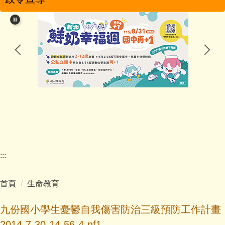
學校簡介
學校特色
行政團隊
教學團隊
幼兒園
家長會
:::
學校分機
首頁
生命教育
學生活動
九份國小學生憂鬱自我傷害防治三級預防工作計畫
影音專區
2014-7-30-14-56-4-nf1