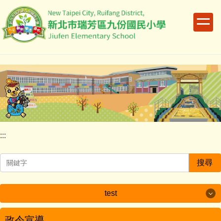
跳
到
主
要
內
容
區
:::
搜尋
test
test
政令宣導