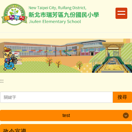
跳
到
主
要
內
容
區
:::
搜尋
test
test
政令宣導