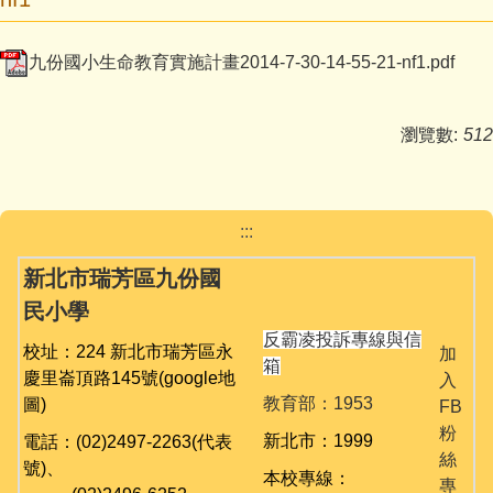
媒體報導
九份國小生命教育實施計畫2014-7-30-14-55-21-nf1.pdf
反霸凌宣導
九份校務相關專區
瀏覽數:
512
學生事務
舞閱山城金童趣
:::
台灣母語日專區
新北市瑞芳區九份國
民小學
英語日活動專區
反霸凌投訴專線與信
校址：224 新北市瑞芳區永
加
箱
公開授課專區
慶里崙頂路145號
(google地
入
教育部：1953
圖)
FB
課程計畫備查
粉
新北市：1999
電話：(02)2497-2263(代表
絲
號)、
校園資訊業務專區
本校專線：
專