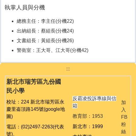
執掌人員與分機
總務主任：李主任(分機22)
出納組長：蔡組長(分機24)
文書組長：黃組長(分機26)
警衛室：王大哥、江大哥(分機42)
:::
新北市瑞芳區九份國
民小學
反霸凌投訴專線與信
校址：224 新北市瑞芳區永
加
箱
慶里崙頂路145號
(google地
入
教育部：1953
圖)
FB
粉
新北市：1999
電話：(02)2497-2263(代表
絲
號)、