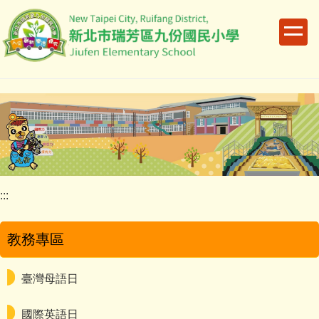
跳
到
主
要
內
容
區
:::
教務專區
臺灣母語日
國際英語日