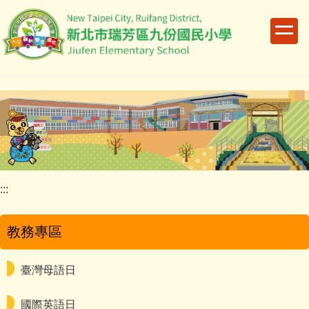
跳
到
主
要
內
容
區
:::
教務專區
臺灣母語日
國際英語日