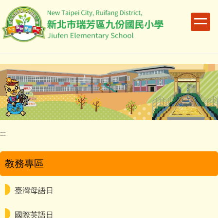
跳
到
主
要
內
容
區
:::
教務專區
臺灣母語日
國際英語日