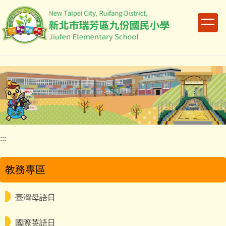
跳
到
主
要
內
容
區
:::
教務專區
臺灣母語日
國際英語日