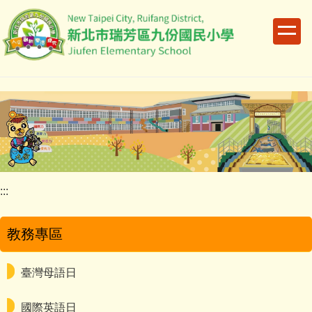
跳
到
主
要
內
容
區
:::
教務專區
臺灣母語日
國際英語日