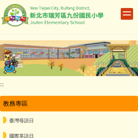
跳
到
主
要
內
容
區
:::
教務專區
臺灣母語日
國際英語日