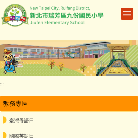
跳
到
主
要
內
容
區
:::
教務專區
臺灣母語日
國際英語日