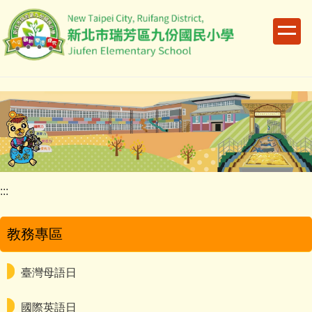
跳
到
主
要
內
容
區
:::
教務專區
臺灣母語日
國際英語日