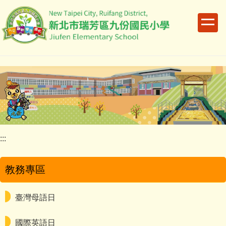
跳
到
主
要
內
容
區
:::
教務專區
臺灣母語日
國際英語日