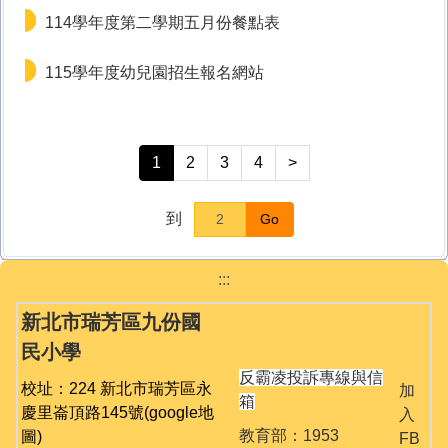
114學年度第二學期五月份餐點表
115學年度幼兒園招生報名網站
1
2
3
4
>
到
Go
:::
新北市瑞芳區九份國
民小學
反霸凌投訴專線與信
校址：224 新北市瑞芳區永
加
箱
慶里崙頂路145號
(google地
入
教育部：1953
圖)
FB