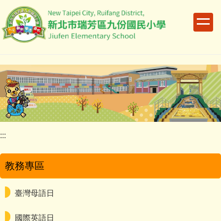
跳
到
主
要
內
容
區
:::
教務專區
臺灣母語日
國際英語日