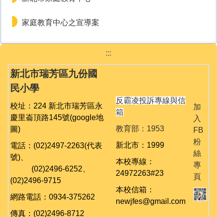
家庭教育中心之宣導案
:::
新北市瑞芳區九份國
民小學
反霸凌投訴專線與信
校址：224 新北市瑞芳區永
加
箱
慶里崙頂路145號
(google地
入
教育部：1953
圖)
FB
粉
新北市：1999
電話：(02)2497-2263(代表
絲
號)、
本校專線：
專
(02)
2496-6252、
24972263#23
頁
(02)
2496-9715
本校信箱：
網路電話：0934-375262
newjfes@gmail.com
傳真：(02)2496-8712