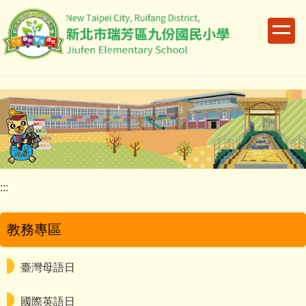
跳
到
主
要
內
容
區
:::
教務專區
臺灣母語日
國際英語日