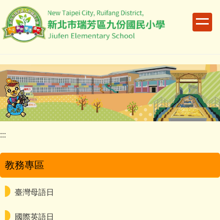
跳
到
主
要
內
容
區
:::
教務專區
臺灣母語日
國際英語日