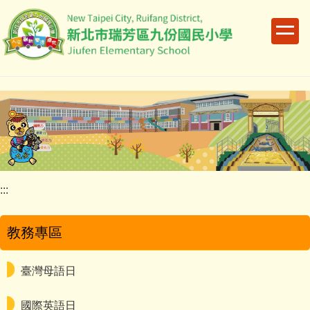
跳
到
主
要
內
容
區
:::
教務專區
臺灣母語日
國際英語日