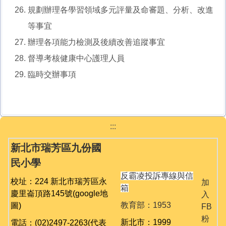
規劃辦理各學習領域多元評量及命審題、分析、改進
等事宜
辦理各項能力檢測及後續改善追蹤事宜
督導考核健康中心護理人員
臨時交辦事項
:::
新北市瑞芳區九份國
民小學
反霸凌投訴專線與信
校址：224 新北市瑞芳區永
加
箱
慶里崙頂路145號
(google地
入
教育部：1953
圖)
FB
粉
新北市：1999
電話：(02)2497-2263(代表