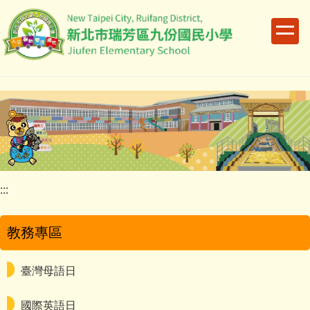
跳
到
主
要
內
容
區
:::
教務專區
臺灣母語日
國際英語日