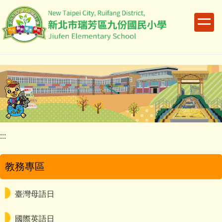
跳
到
主
要
內
容
區
:::
教務專區
臺灣母語日
國際英語日