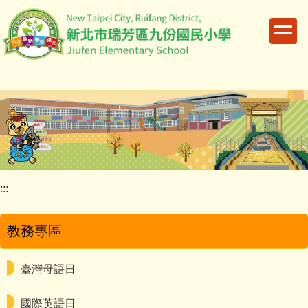
跳
到
主
要
內
容
區
:::
教務專區
臺灣母語日
國際英語日