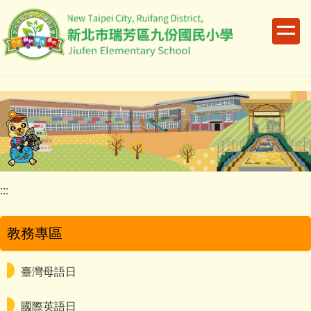
跳
到
主
要
內
容
區
:::
教務專區
臺灣母語日
國際英語日