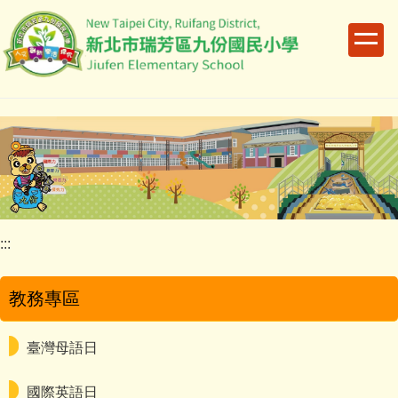
跳
到
主
要
內
容
區
:::
教務專區
臺灣母語日
國際英語日