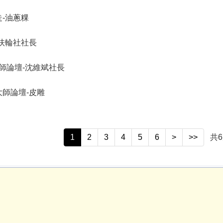
-油蔥粿
扶輪社社長
5大師論壇-沈維斌社長
14大師論壇-皮雕
1
2
3
4
5
6
>
>>
共
6