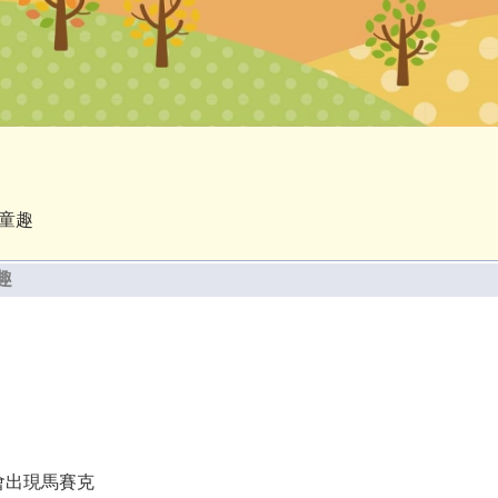
童趣
趣
會出現馬賽克