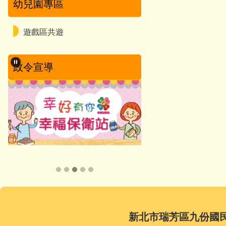
幼兒園專區
遊戲區共遊
政令宣導
新北市瑞芳區九份國