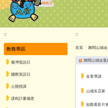
:::
:::
首頁
舞閱山城金
教務專區
舞閱山城金童
臺灣母語日
國際英語日
金童導讀
公開授課
山城名店家
課程計畫備查
如觀看影片