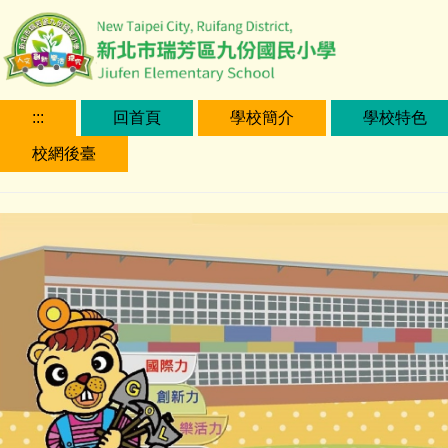
跳
到
主
要
內
:::
回首頁
學校簡介
學校特色
容
校網後臺
區