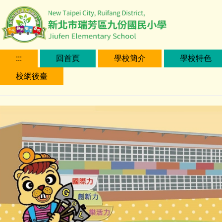
跳
到
主
要
內
:::
回首頁
學校簡介
學校特色
容
校網後臺
區