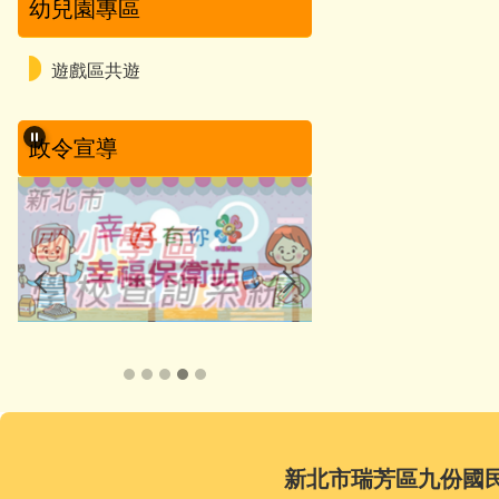
幼兒園專區
遊戲區共遊
政令宣導
新北市瑞芳區九份國