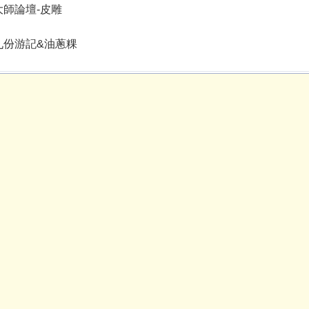
14大師論壇-皮雕
15九份游記&油蔥粿