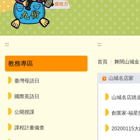
:::
:::
首頁
舞閱山城金
教務專區
山城名店家
臺灣母語日
國際英語日
山城名店踏走
公開授課
創業家-福星
課程計畫備查
2020011