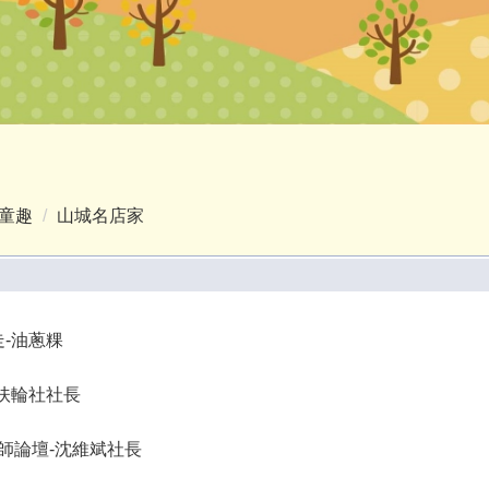
童趣
山城名店家
-油蔥粿
扶輪社社長
5大師論壇-沈維斌社長