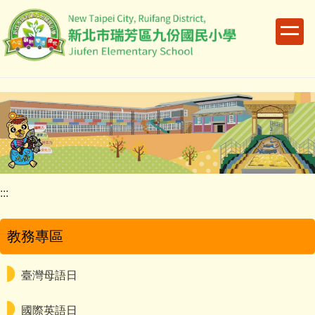
跳
到
主
要
內
容
區
:::
教務專區
臺灣母語日
國際英語日