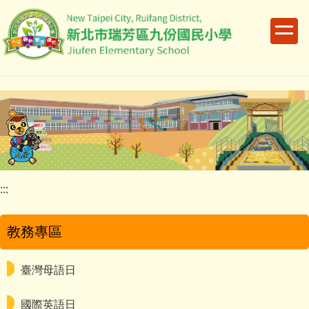
跳
到
主
要
內
容
區
:::
教務專區
臺灣母語日
國際英語日