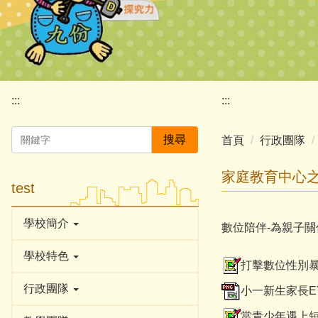
:::
:::
搜尋
首頁
行政團隊
家庭教育中心
test
學校簡介
數位陪伴-為親子關係加分ht
學校特色
打擊數位性別暴力
行政團隊
小一新生家長EY
當青少年遇上短