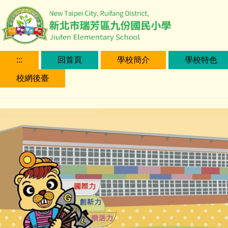
跳
到
主
要
內
:::
回首頁
學校簡介
學校特色
容
校網後臺
區