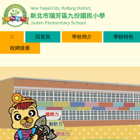
跳
到
主
要
內
:::
回首頁
學校簡介
學校特色
容
校網後臺
區