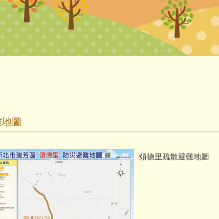
難地圖
頌德里疏散避難地圖