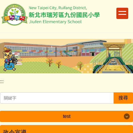
跳
到
主
要
內
容
區
:::
搜尋
test
test
政令宣導