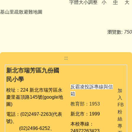
字體大小調整
小
中
大
媒體報導
基山里疏散避難地圖
反霸凌宣導
九份校務相關專區
瀏覽數:
750
學生事務
:::
舞閱山城金童趣
新北市瑞芳區九份國
台灣母語日專區
民小學
英語日活動專區
反霸凌投訴專線與信
校址：224 新北市瑞芳區永
加
箱
慶里崙頂路145號
(google地
入
公開授課專區
教育部：1953
圖)
FB
粉
課程計畫備查
新北市：1999
電話：(02)2497-2263(代表
絲
號)、
本校專線：
校園資訊業務專區
專
(02)
2496-6252、
24972263#23