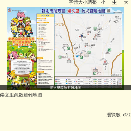
字體大小調整
小
中
大
媒體報導
反霸凌宣導
九份校務相關專區
學生事務
舞閱山城金童趣
台灣母語日專區
英語日活動專區
崇文里疏散避難地圖
崇文里疏散避難地圖
公開授課專區
課程計畫備查
瀏覽數:
671
校園資訊業務專區