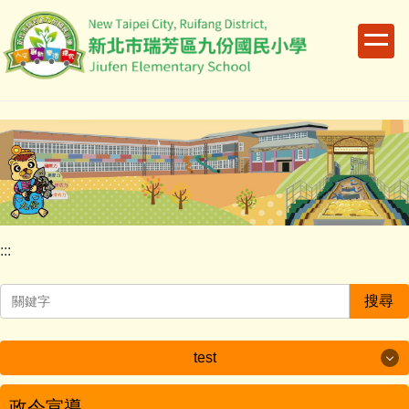
跳
到
主
要
內
容
區
:::
搜尋
test
test
政令宣導