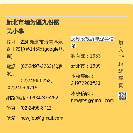
校園午餐業務專區
:::
校園場地租借
新北市瑞芳區九份國
民小學
防疫遠距教學專區
反霸凌投訴專線與信
校址：224 新北市瑞芳區永
加
箱
校外人士入校暨教學審查專區
慶里崙頂路145號
(google地
入
教育部：1953
圖)
FB
公職人員利益衝突迴避專區
粉
新北市：1999
電話：(02)2497-2263(代表
絲
號)、
下載專區
本校專線：
專
(02)
2496-6252、
24972263#23
頁
(02)
2496-9715
相關連結
本校信箱：
網路電話：0934-375262
newjfes@gmail.com
傳真：(02)2496-8712
信箱：newjfes@gmail.com