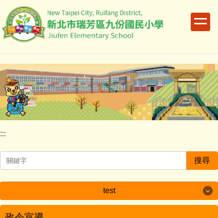
跳
到
主
要
內
容
區
:::
搜尋
test
test
政令宣導