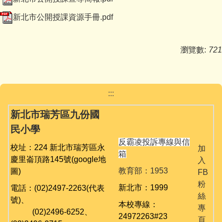
校園午餐業務專區
新北市公開授課資源手冊.pdf
校園場地租借
瀏覽數:
721
防疫遠距教學專區
校外人士入校暨教學審查專區
:::
公職人員利益衝突迴避專區
新北市瑞芳區九份國
下載專區
民小學
反霸凌投訴專線與信
校址：224 新北市瑞芳區永
加
相關連結
箱
慶里崙頂路145號
(google地
入
教育部：1953
圖)
FB
粉
新北市：1999
電話：(02)2497-2263(代表
絲
號)、
本校專線：
專
(02)
2496-6252、
24972263#23
頁